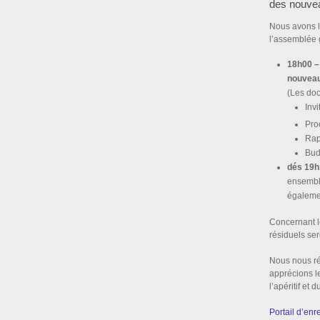
des nouve
Nous avons l
l’assemblée g
18h00 –
nouveau
(Les do
Invi
Pro
Rap
Bud
dés 19
ensembl
égalemen
Concernant le
résiduels ser
Nous nous ré
apprécions le
l’apéritif et 
Portail d’enr