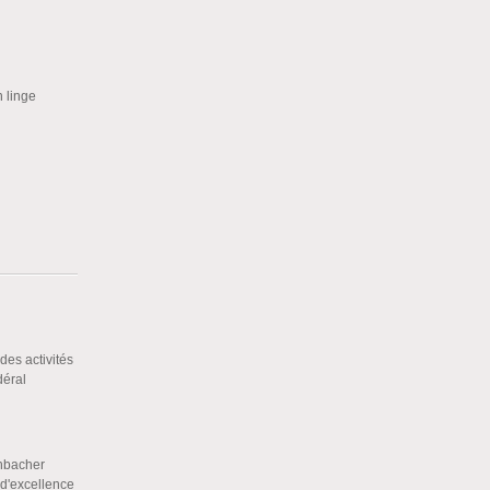
n linge
des activités
déral
chbacher
 d'excellence