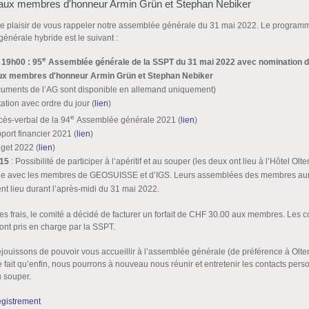
aux membres d'honneur Armin Grün et Stephan Nebiker
e plaisir de vous rappeler notre assemblée générale du 31 mai 2022. Le program
énérale hybride est le suivant :
e
 19h00 :
95
Assemblée générale de la SSPT du 31 mai 2022 avec nomination 
x membres d'honneur Armin Grün et Stephan Nebiker
cuments de l’AG sont disponible en allemand uniquement)
tation avec ordre du jour (
lien
)
e
cès-verbal de la 94
Assemblée générale 2021 (
lien
)
port financier 2021 (
lien
)
get 2022 (
lien
)
h15
: Possibilité de participer à l’apéritif et au souper (les deux ont lieu à l’Hôtel Olt
e avec les membres de GEOSUISSE et d’IGS. Leurs assemblées des membres au
t lieu durant l’après-midi du 31 mai 2022.
s frais, le comité a décidé de facturer un forfait de CHF 30.00 aux membres. Les c
ont pris en charge par la SSPT.
jouissons de pouvoir vous accueillir à l’assemblée générale (de préférence à Olten
 fait qu’enfin, nous pourrons à nouveau nous réunir et entretenir les contacts pers
du souper.
egistrement