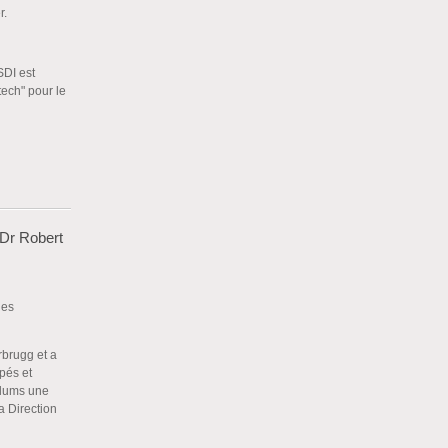
r.
SDI est
tech" pour le
 Dr Robert
des
rbrugg et a
pés et
Flums une
a Direction