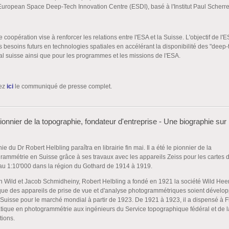
uropean Space Deep-Tech Innovation Centre (ESDI), basé à l'Institut Paul Scherre
 coopération vise à renforcer les relations entre l'ESA et la Suisse. L'objectif de l'E
es besoins futurs en technologies spatiales en accélérant la disponibilité des "deep-
al suisse ainsi que pour les programmes et les missions de l'ESA.
rez
ici
le communiqué de presse complet.
pionnier de la topographie, fondateur d'entreprise - Une biographie sur
e du Dr Robert Helbling paraîtra en librairie fin mai. Il a été le pionnier de la
rammétrie en Suisse grâce à ses travaux avec les appareils Zeiss pour les cartes 
s au 1:10'000 dans la région du Gothard de 1914 à 1919.
h Wild et Jacob Schmidheiny, Robert Helbling a fondé en 1921 la société Wild Hee
e que des appareils de prise de vue et d'analyse photogrammétriques soient dévelop
 Suisse pour le marché mondial à partir de 1923. De 1921 à 1923, il a dispensé à 
atique en photogrammétrie aux ingénieurs du Service topographique fédéral et de l
ions.