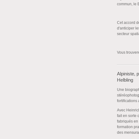
commun, le E
Cet accord de
d'anticiper l
secteur spati
Vous trouve
Alpiniste, 
Helbling
Une biographi
stéréophotog
fortification
Avec Heinric
fait en sort
fabriqués en
formation pr
des mensurat