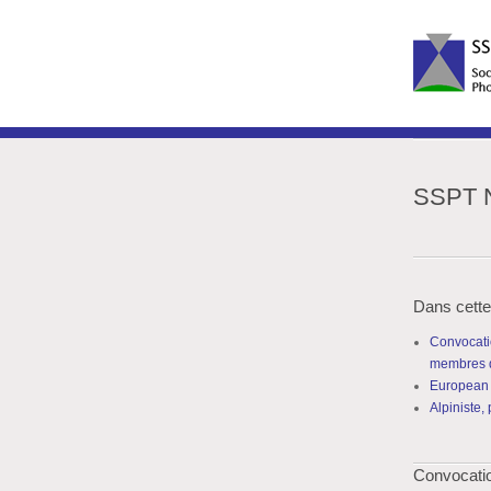
SSPT N
Dans cette
Convocati
membres d
European 
Alpiniste,
Convocatio