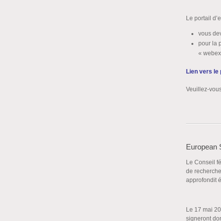
Le portail d’
vous dev
pour la 
« webex
Lien vers le
Veuillez-vous
European 
Le Conseil fé
de recherche
approfondit 
Le 17 mai 202
signeront do