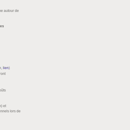
me autour de
des
en,
lien
)
ront
oûts
) et
onnels lors de