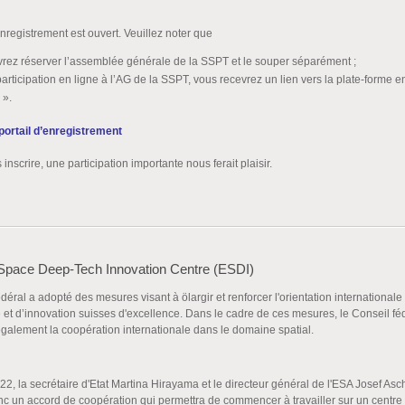
enregistrement est ouvert. Veuillez noter que
rez réserver l’assemblée générale de la SSPT et le souper séparément ;
participation en ligne à l’AG de la SSPT, vous recevrez un lien vers la plate-forme e
 ».
 portail d’enregistrement
 inscrire, une participation importante nous ferait plaisir.
Space Deep-Tech Innovation Centre (ESDI)
déral a adopté des mesures visant à ölargir et renforcer l'orientation internationale 
 et d’innovation suisses d'excellence. Dans le cadre de ces mesures, le Conseil fé
également la coopération internationale dans le domaine spatial.
2, la secrétaire d'Etat Martina Hirayama et le directeur général de l'ESA Josef As
nc un accord de coopération qui permettra de commencer à travailler sur un centre