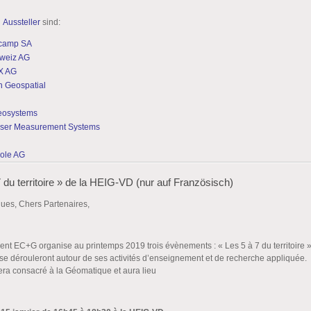
n
Aussteller
sind:
camp SA
hweiz AG
X AG
 Geospatial
A
eosystems
aser Measurement Systems
ole AG
7 du territoire » de la HEIG-VD (nur auf Französisch)
ues, Chers Partenaires,
nt EC+G organise au printemps 2019 trois évènements : « Les 5 à 7 du territoire 
e dérouleront autour de ses activités d’enseignement et de recherche appliquée.
era consacré à la Géomatique et aura lieu