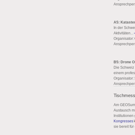
Ansprechper
A5: Kataste
In der Schwei
Aktivitäten...
Organisator:
Ansprechper
B5: Drone Op
Die Schweiz 
einem profes
Organisator:
Ansprechper
Tischmesse
Am GEOSummit
Austausch mi
Institutione
Kongresses
k
sie bereit für