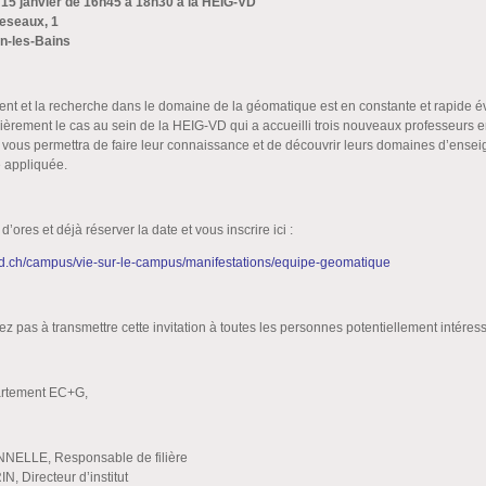
 15 janvier de 16h45 à 18h30 à la HEIG-VD
eseaux, 1
n-les-Bains
nt et la recherche dans le domaine de la géomatique est en constante et rapide év
lièrement le cas au sein de la HEIG-VD qui a accueilli trois nouveaux professeurs 
vous permettra de faire leur connaissance et de découvrir leurs domaines d’ense
 appliquée.
’ores et déjà réserver la date et vous inscrire ici :
-vd.ch/campus/vie-sur-le-campus/manifestations/equipe-geomatique
tez pas à transmettre cette invitation à toutes les personnes potentiellement intére
artement EC+G,
NNELLE, Responsable de filière
N, Directeur d’institut