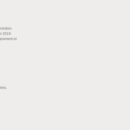
olution.
en 2019.
ignement et
ssées.