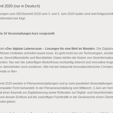
 2020 (nur in Deutsch)
tungen zum GEOSummit 2020 vom 3. und 4. Juni 2020 laufen sind weit fortgeschri
formiert wie folgt:
ie 10 Veranstaltungen kurz vorgestellt
utet
«Der digitale Lebensraum – Lösungen für eine Welt im Wandel»
. Die Digital
flichen Umfeldes schreitet rasant voran. Es geht nicht nur um Technologien, sond
e, Geschäftsmodelle und Berufsbilder. Dabei dürfen die Nutzer von Geoinformatio
rden. Nur wer die zukünftigen Bedürfnisse rechtzeitig erkennt und innovative Angeb
gen Jahrzehnten noch existieren. Wie hat der bekannte Innovationsforscher Christe
ovate or die».
 2020 werden in Plenarveranstaltungen und je zwei parallelen Veranstaltungen 
mpakter Form behandelt. In der Plenarveranstaltung vom Mittwoch, 3.Juni am Vorm
t einer Keynote zur Digitalisierung sowie Referaten zur Digital- und Geoinformatio
nd dessen Einfluss auf die zukünftigen Fachkräfte in der Geobranche einen Überb
andel geben.