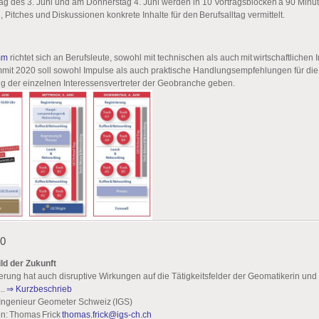
g des 3. Juni und am Donnerstag 4. Juni werden in 10 Vortragsblöcken à 90 Minu
, Pitches und Diskussionen konkrete Inhalte für den Berufsalltag vermittelt.
mm
richtet sich an Berufsleute, sowohl mit technischen als auch mit wirtschaftlichen 
t 2020 soll sowohl Impulse als auch praktische Handlungsempfehlungen für die
ng der einzelnen Interessensvertreter der Geobranche geben.
20
ld der Zukunft
ierung hat auch disruptive Wirkungen auf die Tätigkeitsfelder der Geomatikerin und
..
⇒ Kurzbeschrieb
 Ingenieur Geometer Schweiz (IGS)
n: Thomas Frick
thomas.frick@igs-ch.ch