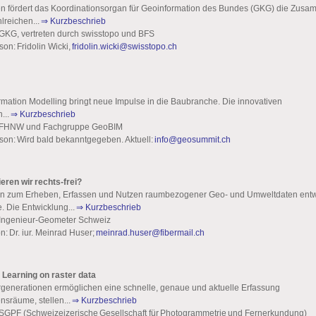
en fördert das Koordinationsorgan für Geoinformation des Bundes (GKG) die Zusa
lreichen...
⇒ Kurzbeschrieb
 GKG, vertreten durch swisstopo und BFS
on: Fridolin Wicki,
fridolin.wicki@swisstopo.ch
ormation Modelling bringt neue Impulse in die Baubranche. Die innovativen
...
⇒ Kurzbeschrieb
: FHNW und Fachgruppe GeoBIM
on: Wird bald bekanntgegeben. Aktuell:
info@geosummit.ch
ieren wir rechts-frei?
en zum Erheben, Erfassen und Nutzen raumbezogener Geo- und Umweltdaten entwi
. Die Entwicklung...
⇒ Kurzbeschrieb
: Ingenieur-Geometer Schweiz
: Dr. iur. Meinrad Huser;
meinrad.huser@fibermail.ch
 Learning on raster data
enerationen ermöglichen eine schnelle, genaue und aktuelle Erfassung
nsräume, stellen...
⇒ Kurzbeschrieb
 SGPF (Schweizeizerische Gesellschaft für Photogrammetrie und Fernerkundung)