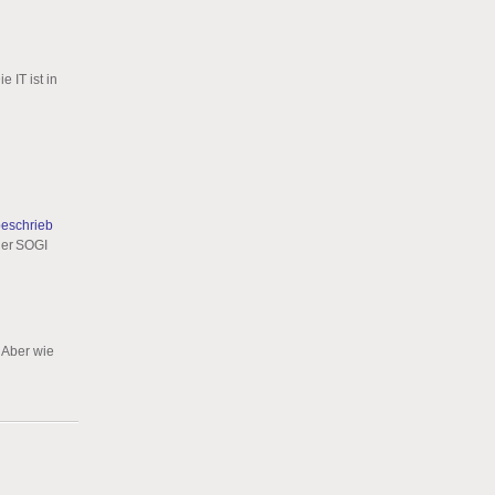
 IT ist in
beschrieb
der SOGI
 Aber wie