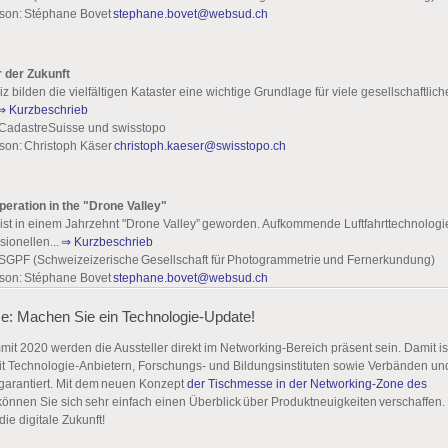
son: Stéphane Bovet
stephane.bovet@websud.ch
r der Zukunft
z bilden die vielfältigen Kataster eine wichtige Grundlage für viele gesellschaftlich
⇒ Kurzbeschrieb
 CadastreSuisse und swisstopo
son: Christoph Käser
christoph.kaeser@swisstopo.ch
eration in the "Drone Valley"
ist in einem Jahrzehnt "Drone Valley” geworden. Aufkommende Luftfahrttechnologie
sionellen...
⇒ Kurzbeschrieb
 SGPF (Schweizeizerische Gesellschaft für Photogrammetrie und Fernerkundung)
son: Stéphane Bovet
stephane.bovet@websud.ch
: Machen Sie ein Technologie-Update!
 2020 werden die Aussteller direkt im Networking-Bereich präsent sein. Damit ist
t Technologie-Anbietern, Forschungs- und Bildungsinstituten sowie Verbänden un
n garantiert. Mit dem neuen Konzept
der Tischmesse in der Networking-Zone des
önnen Sie sich sehr einfach einen Überblick über Produktneuigkeiten verschaffen.
 die digitale Zukunft!