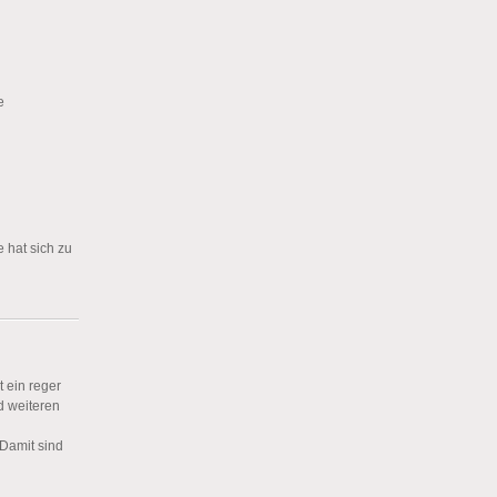
e
 hat sich zu
 ein reger
d weiteren
 Damit sind