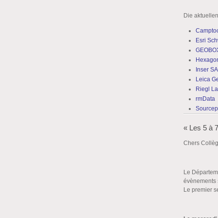
Die aktuelle
Campto
Esri Sc
GEOBO
Hexagon
Inser S
Leica G
Riegl L
rmData
Sourcep
« Les 5 à 
Chers Collèg
Le Départeme
évènements s
Le premier s