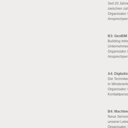
Seit 20 Jahr
zwischen zah
Organisator:
Ansprechpers
B3: GeoBIM
Building Inf
Unternehmen
Organisator
Ansprechpers
A4: Digitalis
Die Technik
in Windeseile
Organisator
Kontaktperson
B4: Machine
Neue Sensorg
unserer Lebe
Organisator: