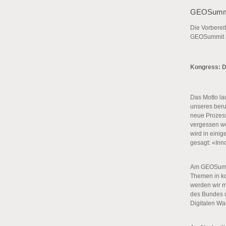
GEOSummit
Die Vorberei
GEOSummit in
Kongress: D
Das Motto la
unseres beru
neue Prozess
vergessen we
wird in eini
gesagt: «Inn
Am GEOSummit
Themen in ko
werden wir mi
des Bundes u
Digitalen W