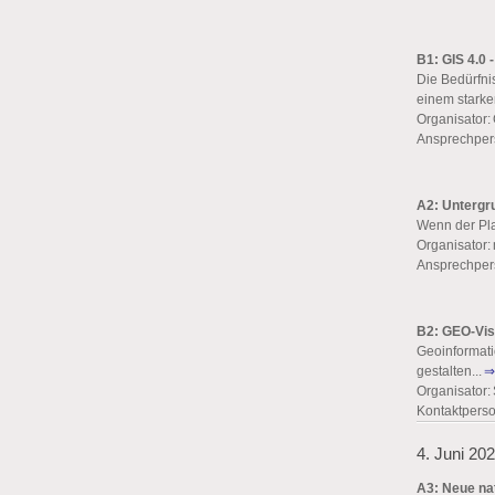
B1: GIS 4.0 
Die Bedürfni
einem starke
Organisator
Ansprechper
A2: Unterg
Wenn der Plat
Organisator
Ansprechpers
B2: GEO-Vis
Geoinformati
gestalten...
⇒
Organisator:
Kontaktperso
4. Juni 20
A3: Neue na