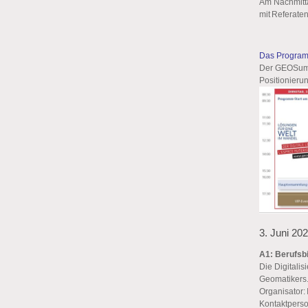
Am Nachmitta
mit Referaten
Das Progra
Der GEOSummi
Positionieru
3. Juni 20
A1: Berufsbi
Die Digitalis
Geomatikers.
Organisator:
Kontaktperso