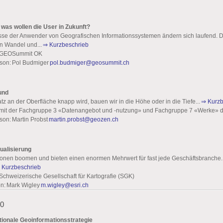
- was wollen die User in Zukunft?
sse der Anwender von Geografischen Informationssystemen ändern sich laufend. Die
n Wandel und...
⇒ Kurzbeschrieb
: GEOSummit OK
son: Pol Budmiger
pol.budmiger@geosummit.ch
rund
z an der Oberfläche knapp wird, bauen wir in die Höhe oder in die Tiefe...
⇒ Kurz
: mit der Fachgruppe 3 «Datenangebot und -nutzung» und Fachgruppe 7 «Werke» 
on: Martin Probst
martin.probst@geozen.ch
ualisierung
onen boomen und bieten einen enormen Mehrwert für fast jede Geschäftsbranche.
 Kurzbeschrieb
 Schweizerische Gesellschaft für Kartografie (SGK)
n: Mark Wigley
m.wigley@esri.ch
20
tionale Geoinformationsstrategie