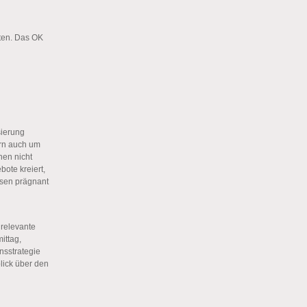
tten. Das OK
isierung
ern auch um
nen nicht
ote kreiert,
nsen prägnant
relevante
ittag,
nsstrategie
lick über den