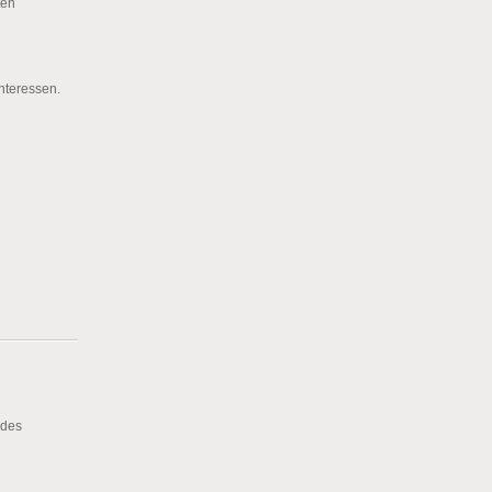
ten
Interessen.
 des