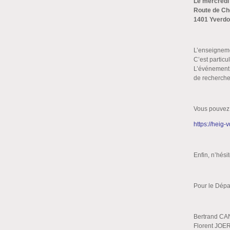
Le mercredi
Route de Ch
1401 Yverdo
L’enseigneme
C’est particu
L’événement 
de recherche
Vous pouvez d
https://heig
Enfin, n’hési
Pour le Dép
Bertrand CA
Florent JOERI