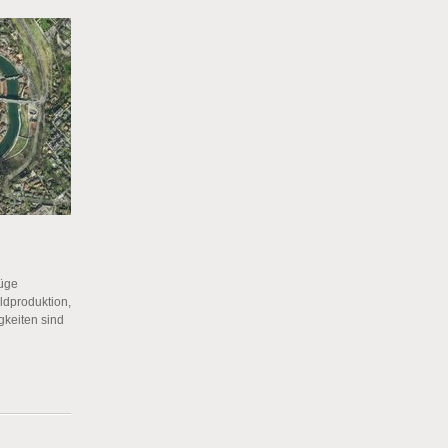
lüge
ildproduktion,
keiten sind