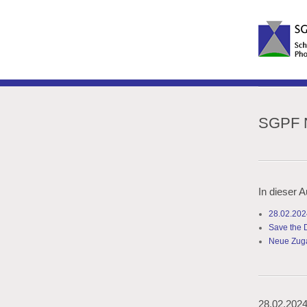
SGPF N
In dieser 
28.02.202
Save the 
Neue Zuga
28.02.202