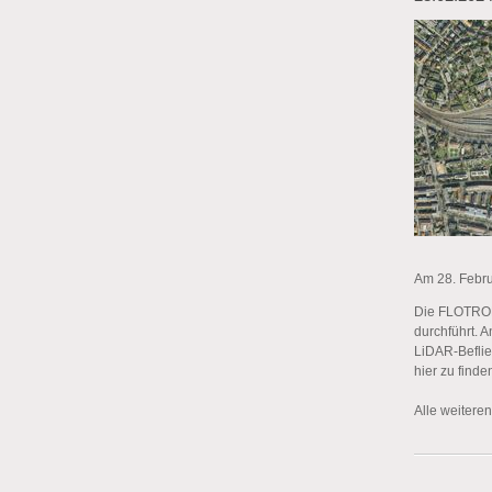
Am 28. Febru
Die FLOTRON 
durchführt. A
LiDAR-Befli
hier zu finde
Alle weitere