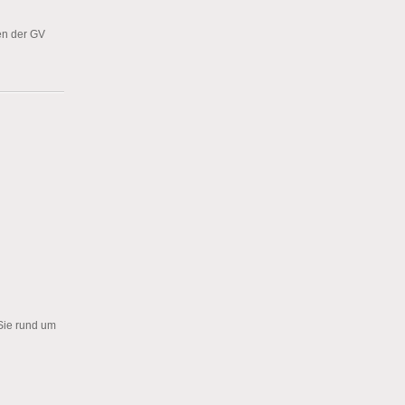
en der GV
 Sie rund um