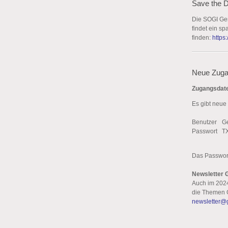
Save the 
Die SOGI Ge
findet ein s
finden:
https
Neue Zuga
Zugangsdat
Es gibt neue
Benutzer
G
Passwort
T
Das Passwort 
Newsletter 
Auch im 2024
die Themen 
newsletter@