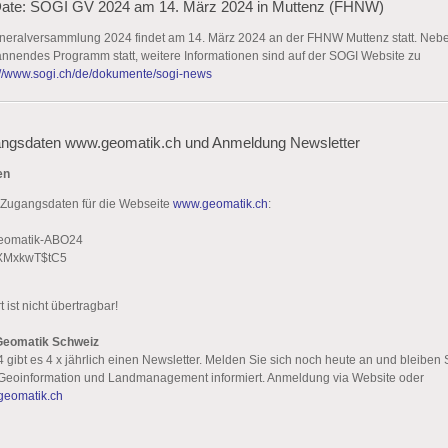
Date: SOGI GV 2024 am 14. März 2024 in Muttenz (FHNW)
neralversammlung 2024 findet am 14. März 2024 an der FHNW Muttenz statt. Neb
pannendes Programm statt, weitere Informationen sind auf der SOGI Website zu
://www.sogi.ch/de/dokumente/sogi-news
ngsdaten www.geomatik.ch und Anmeldung Newsletter
en
 Zugangsdaten für die Webseite
www.geomatik.ch
:
eomatik-ABO24
XMxkwT$tC5
ist nicht übertragbar!
Geomatik Schweiz
 gibt es 4 x jährlich einen Newsletter. Melden Sie sich noch heute an und bleiben
Geoinformation und Landmanagement informiert. Anmeldung via Website oder
geomatik.ch