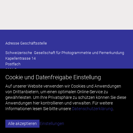
Adresse Geschäftsstelle
Schweizerische Gesellschaft für Photogrammetrie und Fernerkundung
Kapellentrasse 14
Postfach
3001 Bern
Cookie und Datenfreigabe Einstellung
Fax +41 58 796 99 03
Auf unserer Website verwenden wir Cookies und Anwendungen
info
sgpf.ch
von Drittanbietern, um einen optimalen Online-Service zu
gewährleisten. Um Ihre Privatsphäre zu schützen können Sie diese
Impressum
Anwendungen hier kontrollieren und verwalten.
Für weitere
Disclaimer
Informationen lesen Sie bitte unsere
Datenschutzerklärung
.
Datenschutz
Cookie-Einstellungen
Alle akzeptieren
Einstellungen
created by Internetgalerie AG