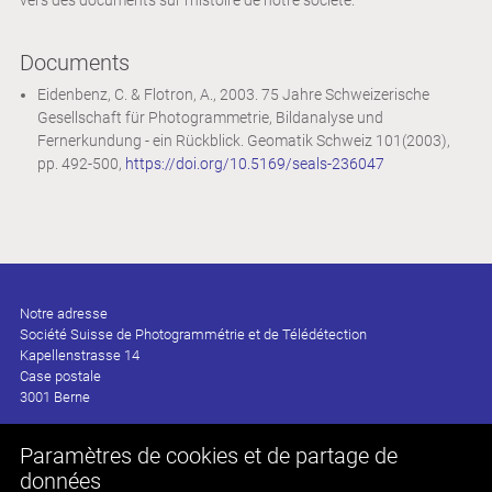
Documents
Eidenbenz, C. & Flotron, A., 2003. 75 Jahre Schweizerische
Gesellschaft für Photogrammetrie, Bildanalyse und
Fernerkundung - ein Rückblick. Geomatik Schweiz 101(2003),
pp. 492-500,
https://doi.org/10.5169/seals-236047
Notre adresse
Société Suisse de Photogrammétrie et de Télédétection
Kapellenstrasse 14
Case postale
3001 Berne
Paramètres de cookies et de partage de
Fax +41 58 796 99 03
données